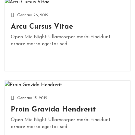
V
E
Gennaio 26, 2019
N
T
Arcu Cursus Vitae
I
Open Mic Night Ullamcorper morbi tincidunt
ornare massa egestas sed
S
E
R
V
I
Z
I
Gennaio 15, 2019
G
Proin Gravida Hendrerit
A
L
Open Mic Night Ullamcorper morbi tincidunt
ornare massa egestas sed
L
E