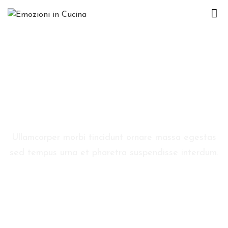
H
O
M
E
C
Open Mic Night
H
I
Ullamcorper morbi tincidunt ornare massa egestas
S
sed tempus urna et pharetra suspendisse interdum.
I
A
M
O
E