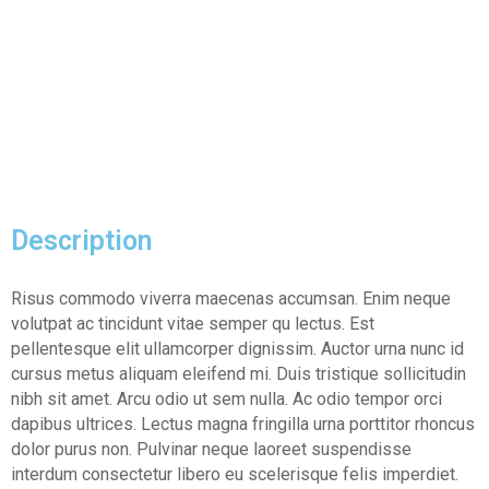
V
E
N
T
I
S
E
R
Description
V
I
Risus commodo viverra maecenas accumsan. Enim neque
Z
volutpat ac tincidunt vitae semper qu lectus. Est
I
pellentesque elit ullamcorper dignissim. Auctor urna nunc id
cursus metus aliquam eleifend mi. Duis tristique sollicitudin
G
nibh sit amet. Arcu odio ut sem nulla. Ac odio tempor orci
A
dapibus ultrices. Lectus magna fringilla urna porttitor rhoncus
L
dolor purus non. Pulvinar neque laoreet suspendisse
L
interdum consectetur libero eu scelerisque felis imperdiet.
E