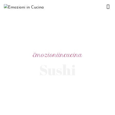
H
O
M
E
C
Emozioniincucina
H
Sushi
I
S
I
A
M
O
E