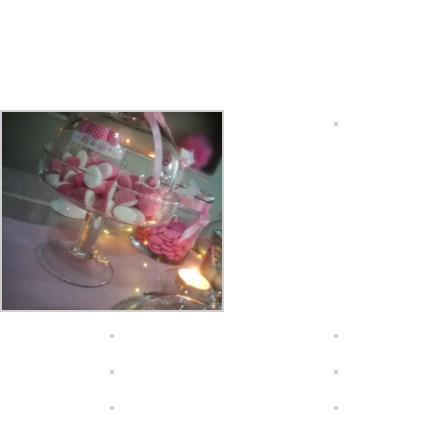
V
E
N
T
I
S
E
R
V
I
Z
I
G
A
L
L
E