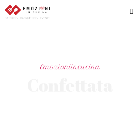
H
O
M
E
C
Emozioniincucina
H
Confettata
I
S
I
A
M
O
E