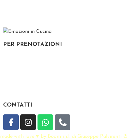
R
I
A
PER PRENOTAZIONI
emozioni.cucina@gmail.com
+39 347 975 6929
CONTATTI
made with love ♥️ by
Boom s.r.l.
di Giuseppe Pulvirenti ©